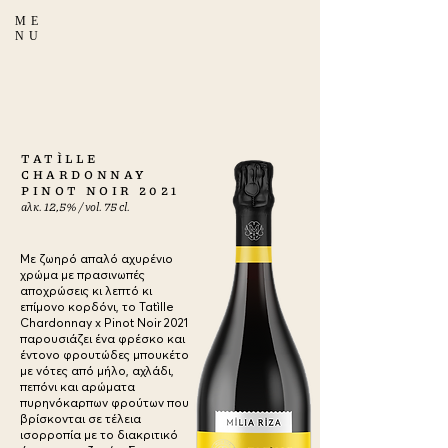
ME
NU
a
TATÌLLE
CHARDONNAY
PINOT NOIR 2021
αλκ. 12,5% / vol. 75 cl.
Με ζωηρό απαλό αχυρένιο
χρώμα με πρασινωπές
αποχρώσεις κι λεπτό κι
επίμονο κορδόνι, το Tatìlle
Chardonnay x Pinot Noir 2021
παρουσιάζει ένα φρέσκο και
έντονο φρουτώδες μπουκέτο
με νότες από μήλο, αχλάδι,
πεπόνι και αρώματα
πυρηνόκαρπων φρούτων που
βρίσκονται σε τέλεια
ισορροπία με το διακριτικό