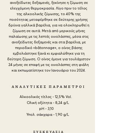
ανοξείδωτες δεξαμενές, ξεκίνησε η ζύμωση σε
ελεγχόμενη θερμοκρασία. Λίγο πριν το τέλος
της αλκοολικής ζύμωσης, το 40% της
ποσότητας μεταφέρθηκε σε δεύτερης χρήσης
δρύινα γαλλικά βαρέλια, για να ολοκληρωθεί η
ζύμωση σε αυτά. Μετά από μερικούς μήνες
παλαίωσης με τις λεπτές οινολάσπες, μέσα στις
ανοξείδωτες δεξαμενές και στα βαρέλια, με
περιοδικό «bâtonnage», ο οίνος βάσης
εμβολιάστηκε ξανά κι εμφιαλώθηκε για τη
δεύτερη ζύμωση. Ο οίνος έμεινε για τουλάχιστον
24 μήνες σε επαφή με τις οινολάσπες στη φιάλη
και εκπωματίστηκε τον Ιανουάριο του 2024.
ΑΝΑΛΥΤΙΚΕΣ ΠΑΡΑΜΕΤΡΟΙ
Αλκοολικός τίτλος - 12,5% Vol.
Ολική οξύτητα - 8,24 g/L
pH - 3,10
Υπολ. σάκχαρα - 1,90 g/L
ΣΥΣΚΕΥΑΣΙΑ