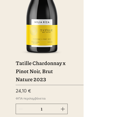
Tatìlle Chardonnay x
Pinot Noir, Brut
Nature 2023
Τιμή
24,10 €
ΦΠΑ περιλαμβάνεται