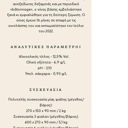
ανοξείδωτες δεξαμενές και με περιοδικό
«bâtonnage», ο οίνος βάσης εμβολιάστηκε
ξανά κι εμφιαλώθηκε για τη δεύτερη ζύμωση. Ο
οίνος έμεινε 16 μήνες σε επαφή με τις
οινολάσπες του και εκπωματίστηκε τον Ιούλιο
του 2022.
ΑΝΑΛΥΤΙΚΕΣ ΠΑΡΑΜΕΤΡΟΙ
Αλκοολικός τίτλος - 12,5% Vol.
Ολική οξύτητα - 6,9 g/L
pH - 3,10
Υπολ. σάκχαρα - 0,93 g/L
ΣΥΣΚΕΥΑΣΙΑ
Πολυτελής συσκευασία μίας φιάλης (μέγεθος/
βάρος):
270 x 150 x 90 mm / 2 kg
Συσκευασία 3 φιαλών (μέγεθος/βάρος):
400 x 270 x 90 mm / 5,1 kg
Συσκευασία 6 φιαλών (μέγεθος/βάρος):