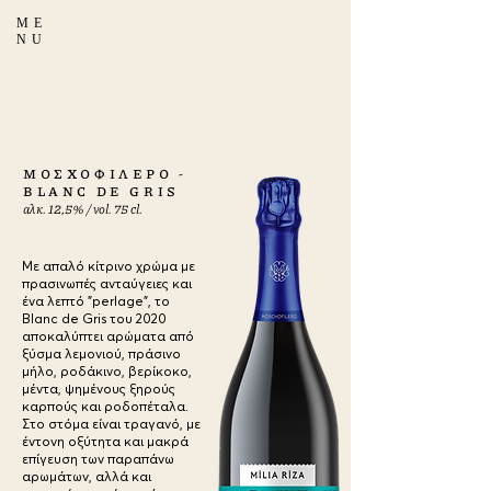
ME
NU
ΜΟΣΧΟΦΙΛΕΡΟ -
BLANC DE GRIS
αλκ. 12,5% / vol. 75 cl.
Με απαλό κίτρινο χρώμα με
πρασινωπές ανταύγειες και
ένα λεπτό "perlage", το
Blanc de Gris του 2020
αποκαλύπτει αρώματα από
ξύσμα λεμονιού, πράσινο
μήλο, ροδάκινο, βερίκοκο,
μέντα, ψημένους ξηρούς
καρπούς και ροδοπέταλα.
Στο στόμα είναι τραγανό, με
έντονη οξύτητα και μακρά
επίγευση των παραπάνω
αρωμάτων, αλλά και