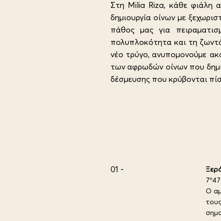
Στη Milia Riza, κάθε φιάλη
δημιουργία οίνων με ξεχωρι
πάθος μας για πειραματισ
πολυπλοκότητα και τη ζωντάν
νέο τρύγο, ανυπομονούμε ακ
των αφρωδών οίνων που δημι
δέσμευσης που κρύβονται πίσω
01 -
Ξερό
7º47
Ο αμ
τους
σημα