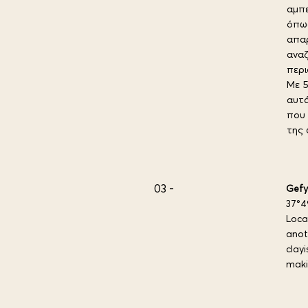
αμπε
όπως
απαρ
αναζ
περι
Με 5
αυτά
που 
της 
03 -
Gefy
37°4
Loca
anot
clay
maki