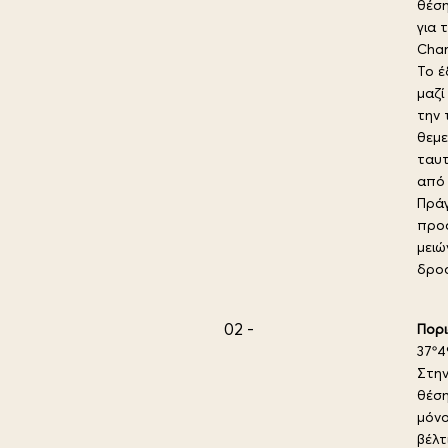
θέση
για 
Char
Το έ
μαζί
την 
θεμε
ταυτ
από 
Πράγ
προσ
μειώ
δροσ
02 -
Πορι
37º4
Στην
θέση
μόνο
βέλτ