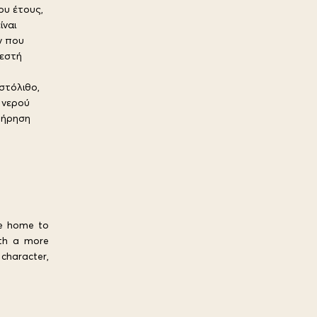
ου έτους,
ίναι
ν που
ζεστή
στόλιθο,
 νερού
τήρηση
re home to
ith a more
 character,