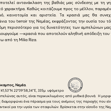
 αποτελεί αντανάκλαση της βαθιάς μας σύνδεσης με τη γ
στό χαρακτήρα. Καθώς κοιτάζουμε προς το μέλλον, παραμέ
μό, καινοτομία και αριστεία. Τα κρασιά μας θα συνε
ια του terroir της Νεμέας, εκφράζοντας την ουσία του τ
όμη περισσότερο για τις δυνατότητες των αμπελώνων μας 
ουργούμε —κρασιά που αποτελούν αληθινή απόδειξη του πά
 από τη Milia Riza.
καμπος, Νεμέα.
'41,53''N 22º39'58,34''E, 335μ. υψόμετρο
πελώνας αυτός, είναι περικυκλωμένος από μυθικά βουνά. Η μορφ
 διαμορφώνει ένα πέρασμα για τους ανέμους της περιοχής που είν
ντικοί για την υγεία των σταφυλιών. Βρίσκεται στην είσοδο της Νε