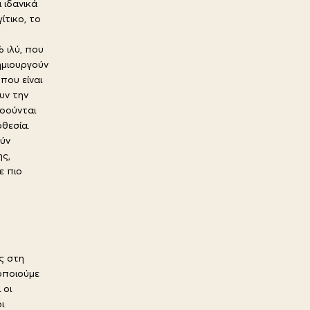
 ιδανικά
ίτικο, το
 ιλύ, που
ημιουργούν
που είναι
υν την
νοούνται
θεσία.
ούν
ης,
ε πιο
ς στη
μοποιούμε
 οι
ι