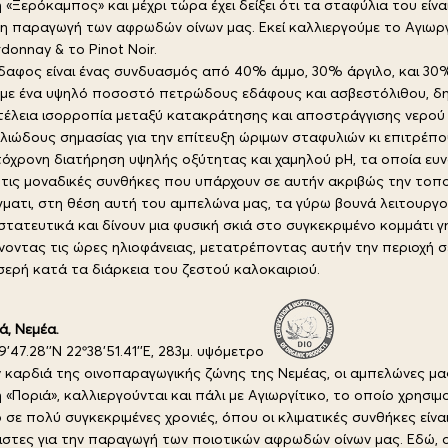
 «Ξερόκαμπος» και μέχρι τώρα έχει δείξει ότι τα σταφύλια του είναι
τη παραγωγή των αφρωδών οίνων μας. Εκεί καλλιεργούμε το Αγιωργ
donnay & το Pinot Noir.
δαφος είναι ένας συνδυασμός από 40% άμμο, 30% άργιλο, και 30%
 με ένα υψηλό ποσοστό πετρώδους εδάφους και ασβεστόλιθου, δ
τέλεια ισορροπία μεταξύ κατακράτησης και αποστράγγισης νερού 
λιώδους σημασίας για την επίτευξη ώριμων σταφυλιών κι επιτρέπο
όχρονη διατήρηση υψηλής οξύτητας και χαμηλού pH, τα οποία ευ
τις μοναδικές συνθήκες που υπάρχουν σε αυτήν ακριβώς την τοπο
ματι, στη θέση αυτή του αμπελώνα μας, τα γύρω βουνά λειτουργ
τατευτικά και δίνουν μια φυσική σκιά στο συγκεκριμένο κομμάτι γ
νοντας τις ώρες ηλιοφάνειας, μετατρέποντας αυτήν την περιοχή σ
ερή κατά τα διάρκεια του ζεστού καλοκαιριού.
ά, Νεμέα.
9'47.28''N 22º38'51.41''E, 283
μ.
υψόμετρο
 καρδιά της οινοπαραγωγικής ζώνης της Νεμέας, οι αμπελώνες μα
 «Ποριά», καλλιεργούνται και πάλι με Αγιωργίτικο, το οποίο χρησι
 σε πολύ συγκεκριμένες χρονιές, όπου οι κλιματικές συνθήκες είναι
ιστες για την παραγωγή των ποιοτικών αφρωδών οίνων μας. Εδώ, ο