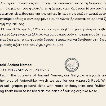
λουργικές πρακτικές που πραγματοποιούνται κατά τη διάρκεια τ
 η διαχείριση του φυλλικής επιφάνειας και η άρδευση (όταν αυτή ε
αίτητη), είναι βασικές για την επίτευξη των ποιοτικών παραμέτρω
ητούμε καθώς ο συγκεκριμένος αμπελώνας βρίσκεται σε αρκετά 
οχή της Νεμέας.
3% ιλύ, 30% άργιλο, 17% άμμο και με υψηλή συγκέντρωση σε ασβε
 τα εδάφη είναι κατάλληλα για να συγκρατούν τη μικρή ποσότητα
παρέχεται από τις φυσικές βροχοπτώσεις και να βοηθούν στη δια
φυσικής οξύτητας του Αγιωργίτικου μας.
raki, Ancient Nemea.
9'44.7"N 22°42'56.3"E;
293m.a.s.l.
ted in the outskirts of Ancient Nemea, our Gefyraki vineyards a
her plot of Agiorgitiko, which we use for our Azzardà Rosé. W
ish soil, grapes present skins with more anthocyanins and fruitier
ng them ideal to be used as the base of our Agiorgitiko Rosé.