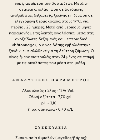
χωρίς αφαίρεση των βοστρύχων. Μετά τη
στατική απολάσπωση σε ψυχόμενες
ανοξείδωτες δεξαμενές, ξεκίνησε η ζύμωση σε
ελεγχόμενη θερμοκρασία στους 17ºC, για
περίπου 25 ημέρες. Μετά από μερικούς μήνες
παραμονής με τις λεπτές οινολάσπες, μέσα στις
ανοξείδωτες δεξαμενές και με περιοδικό
«bâtonnage», ο οίνος βάσης εμβολιάστηκε
ξανά κι εμφιαλώθηκε για τη δεύτερη ζύμωση. Ο
οίνος έμεινε για τουλάχιστον 24 μήνες σε επαφή
με τις οινολάσπες του μέσα στη φιάλη.
ΑΝΑΛΥΤΙΚΕΣ ΠΑΡΑΜΕΤΡΟΙ
Αλκοολικός τίτλος - 12% Vol.
Ολική οξύτητα - 7,70 g/L
pH - 3,10
Υπολ. σάκχαρα - 0,70 g/L
ΣΥΣΚΕΥΑΣΙΑ
Συσκευασία 6 φιαλών (μέγεθος/βάρος):