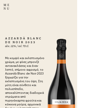
ME
NU
AZZARDÀ BLANC
DE NOIR 2023
αλκ. 12% / vol. 75 cl.
Με κομψό και εκλεπτυσμένο
χρώμα, με φίνες μπρονζέ
αντανακλάσεις και έναν
λεπτό, επίμονο αφρισμό, το
Azzardà Blanc de Noir 2023
ξεχωρίζει για την
εκλεπτυσμένη του όψη. Στη
μύτη είναι σύνθετο και
πολυεπίπεδο,
αποκαλύπτοντας διαδοχικά
στρώματα από
πυρηνόκαρπα φρούτα και
κόκκινα μούρα, αρμονικά