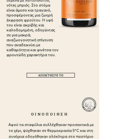
δεμένα με λεπτεπίλεπτες
νότες μπριός. Στο στόμα
είναι άμεσο και τραγανό,
προσφέροντας μια ζωηρή
έκφραση φρούτου. Η υφή
του είναι ακριβής και
καλοδομημένη, οδηγώντας
σε μια μακρά,
αναζωογονητική επίγευση
που αναδεικνύει με
καθαρότητα και φινέτσα τον
φρουτώδη χαρακτήρα του.
a
ΑΠΟΚΤΗΣΤΕ ΤΟ
a
ΟΙΝΟΠΟΙΗΣΗ
Αφού τα σταφύλια συλλέχθηκαν προσεκτικά με
το χέρι, ψύχθηκαν σε θερμοκρασία 5ºC και στη
συνέχεια οδηγήθηκαν ολόκληρα στο πιεστήριο